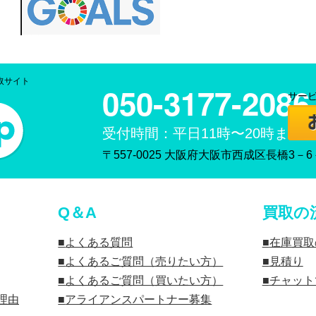
取サイト
050-3177-2086
サー
受付時間：平日11時〜20時まで
〒557-0025 大阪府大阪市西成区長橋3－6
Q＆A
買取の
よくある質問
在庫買取
よくあるご質問（売りたい方）
見積り
よくあるご質問（買いたい方）
チャット
理由
アライアンスパートナー募集