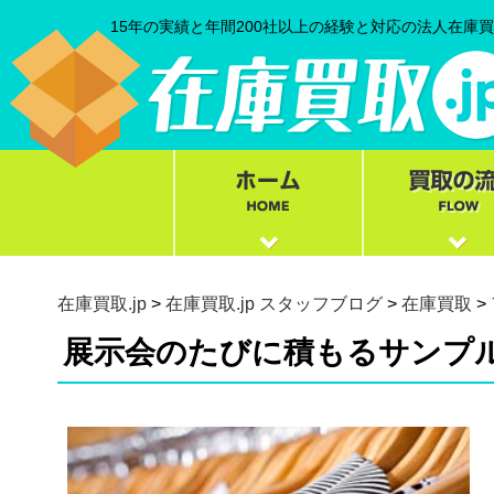
15年の実績と年間200社以上の経験と対応の法人在庫
在庫買取.jp
>
在庫買取.jp スタッフブログ
>
在庫買取
>
展示会のたびに積もるサンプ