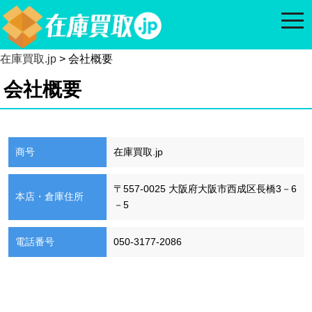
togg
navi
在庫買取.jp
> 会社概要
会社概要
商号
在庫買取.jp
〒557-0025 大阪府大阪市西成区長橋3－6
本店・倉庫住所
－5
電話番号
050-3177-2086