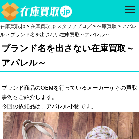
togg
navi
在庫買取.jp
>
在庫買取.jp スタッフブログ
>
在庫買取
>
アパレ
ル
> ブランド名を出さない在庫買取～アパレル～
ブランド名を出さない在庫買取～
アパレル～
ブランド商品のOEMを行っているメーカーからの買取
事例をご紹介します。
今回の依頼品は、アパレル小物です。