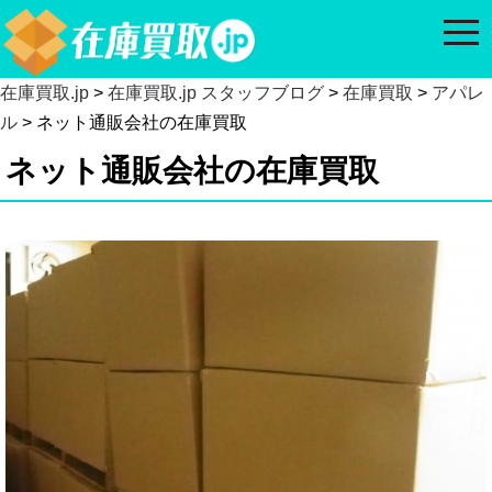
togg
navi
在庫買取.jp
>
在庫買取.jp スタッフブログ
>
在庫買取
>
アパレ
ル
> ネット通販会社の在庫買取
ネット通販会社の在庫買取